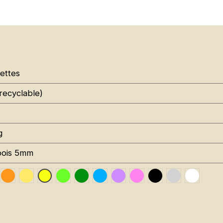
ettes
recyclable)
g
bois 5mm
affic Red RAL 3020
Orange Fluo RAL 2005
Jaune Pantone 116C
Vert Fluo Pantone 802C
Leaf Green RAL 6002
Sky Blue RAL 5015
Signal Violet RAL 4008
Rose Fluo Pantone 8
Black RAL 9005
Gris RAL 70
Traffic
Jaune Fluo RAL 1026