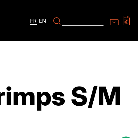
FR
EN
rimps S/M