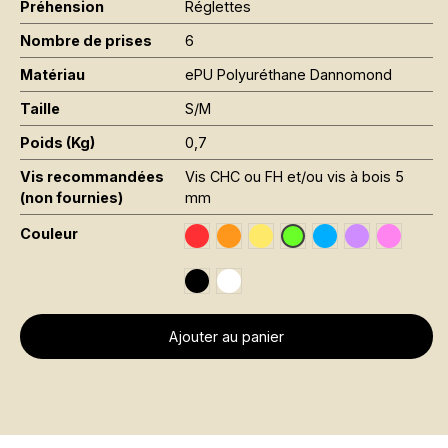
Préhension
Réglettes
Nombre de prises
6
Matériau
ePU Polyuréthane Dannomond
Taille
S/M
Poids (Kg)
0,7
Vis recommandées
Vis CHC ou FH et/ou vis à bois 5
(non fournies)
mm
Couleur
Traffic Red RAL 3020
Orange Fluo RAL 2005
Jaune Pantone 116C
Sky Blue RAL 501
Signal Violet
Rose Fl
Vert Fluo Pantone 802
Black RAL 9005
Traffic White RAL 9016
Ajouter au panier