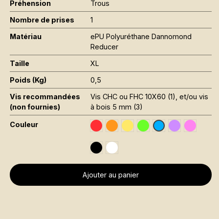
Préhension
Trous
Nombre de prises
1
Matériau
ePU Polyuréthane Dannomond
Reducer
Taille
XL
Poids (Kg)
0,5
Vis recommandées
Vis CHC ou FHC 10X60 (1), et/ou vis
(non fournies)
à bois 5 mm (3)
Couleur
Traffic Red RAL 3020
Orange Fluo RAL 2005
Jaune Pantone 116C
Vert Fluo Pantone 802
Signal Violet
Rose Fl
Sky Blue RAL 501
Black RAL 9005
Traffic White RAL 9016
Ajouter au panier