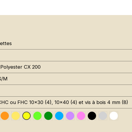
ettes
Polyester CX 200
S/M
CHC ou FHC 10x30 (4), 10x40 (4) et vis à bois 4 mm (8)
affic Red RAL 3020
Orange Fluo RAL 2005
Jaune Pantone 116C
Vert Fluo Pantone 802C
Leaf Green RAL 6002
Sky Blue RAL 5015
Signal Violet RAL 4008
Rose Fluo Pantone 8
Black RAL 9005
Gris RAL 70
Traffic
Jaune Fluo RAL 1026