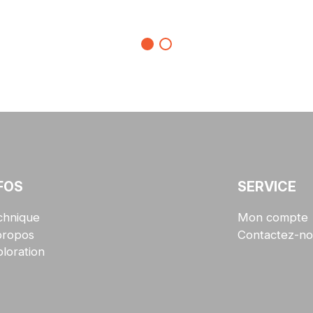
FOS
SERVICE
chnique
Mon compte
propos
Contactez-no
loration