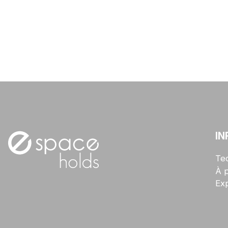
IN
Te
À 
Exp