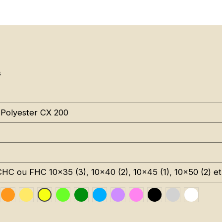
s
Polyester CX 200
CHC ou FHC 10x35 (3), 10x40 (2), 10x45 (1), 10x50 (2) et
affic Red RAL 3020
Orange Fluo RAL 2005
Jaune Pantone 116C
Vert Fluo Pantone 802C
Leaf Green RAL 6002
Sky Blue RAL 5015
Signal Violet RAL 4008
Rose Fluo Pantone 8
Black RAL 9005
Gris RAL 70
Traffic
Jaune Fluo RAL 1026