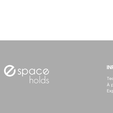
IN
Te
À 
Exp