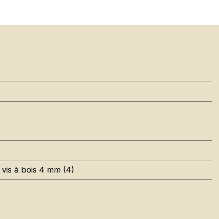
 vis à bois 4 mm (4)
06C
01
 White RAL 9016