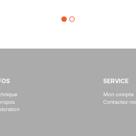
FOS
SERVICE
chnique
Mon compte
propos
Contactez-no
loration