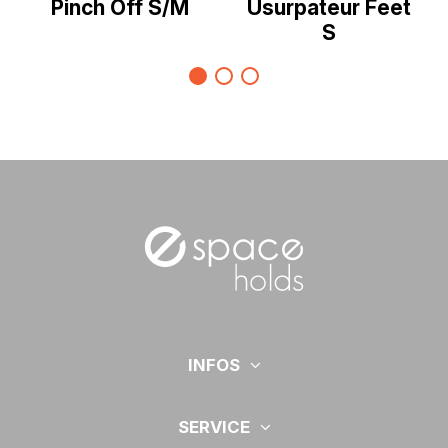
Pinch Off S/M
Usurpateur Feet
S
INFOS
SERVICE