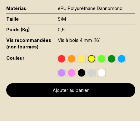
Matériau
ePU Polyuréthane Dannomond
Taille
S/M
Poids (Kg)
0,6
Vis recommandées
Vis à bois 4 mm (16)
(non fournies)
Couleur
Traffic Red RAL 3020
Orange Fluo RAL 2005
Jaune Pantone 116C
Vert Fluo Pantone
Leaf Green R
Sky Blue
Jaune Fluo RAL 1026
Signal Violet RAL 4008
Rose Fluo Pantone 806C
Black RAL 9005
Gris RAL 7001
Traffic White RAL 
Ajouter au panier