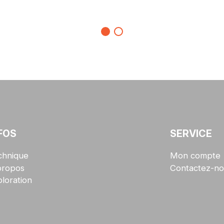
FOS
SERVICE
chnique
Mon compte
propos
Contactez-no
loration