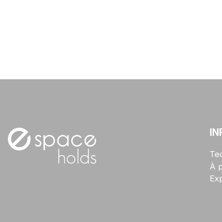
IN
Te
À 
Exp