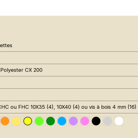
ettes
Polyester CX 200
CHC ou FHC 10X35 (4), 10X40 (4) ou vis à bois 4 mm (16)
affic Red RAL 3020
Orange Fluo RAL 2005
Jaune Pantone 116C
Vert Fluo Pantone 802C
Leaf Green RAL 6002
Sky Blue RAL 5015
Signal Violet RAL 4008
Rose Fluo Pantone 8
Black RAL 9005
Gris RAL 70
Traffic
Jaune Fluo RAL 1026