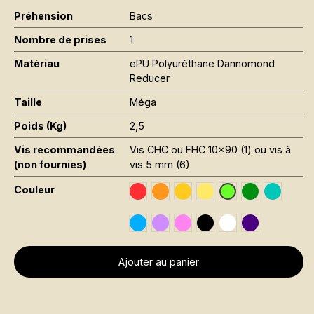
Préhension
Bacs
Nombre de prises
1
Matériau
ePU Polyuréthane Dannomond
Reducer
Taille
Méga
Poids (Kg)
2,5
Vis recommandées
Vis CHC ou FHC 10x90 (1) ou vis à
(non fournies)
vis 5 mm (6)
Couleur
Traffic Red RAL 3020
Orange Fluo RAL 2005
Traffic Yellow RAL 1023
Jaune Pantone 116C
Leaf Green R
Mint RAL
Vert Fluo Pantone
Sky Blue RAL 5015
Signal Violet RAL 4008
Rose Fluo Pantone 806C
Black RAL 9005
Traffic White RAL 
Violet US N
Ajouter au panier