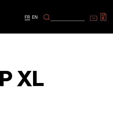
FR
EN
P XL