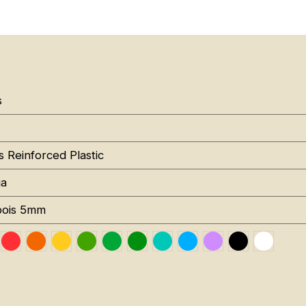
s
s Reinforced Plastic
a
bois 5mm
Traffic Red RAL 3020
Orange RAL 2004
Traffic Yellow RAL 1023
Grass Green RAL 6018
Pure Green RAL 6037
Leaf Green RAL 6002
Mint RAL 6027
Sky Blue RAL 5015
Signal Violet RA
Black RAL 9
Traffic
lemagenta RAL 4010