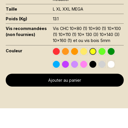
Taille
L XL XXL MEGA
Poids (Kg)
13.1
Vis recommandées
Vis CHC 10x80 (1) 10x90 (1) 10x100
(non fournies)
(1) 10x110 (1) 10x 130 (3) 10x140 (3)
10x160 (1) et ou vis bois 5mm
Couleur
Traffic Red RAL 3020
Orange Fluo RAL 2005
Orange RAL 2008
Jaune Pantone 116C
Vert Fluo Pa
Leaf Gr
Jaune Fluo RAL 10
Sky Blue RAL 5015
Violet RAL 4005
Signal Violet RAL 4008
Rose Fluo Pantone 80
Black RAL 9005
Gris RAL 700
Traffic 
Ajouter au panier