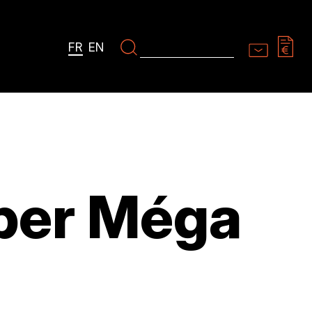
FR
EN
per Méga