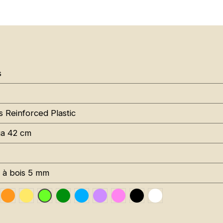
s
s Reinforced Plastic
a 42 cm
s à bois 5 mm
affic Red RAL 3020
Orange Fluo RAL 2005
Jaune Pantone 116C
Leaf Green RAL 6002
Sky Blue RAL 5015
Signal Violet RAL 4008
Rose Fluo Pantone 806C
Black RAL 9005
Traffic White RA
Vert Fluo Pantone 802C