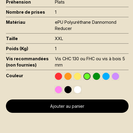
Préhension
Plats
Nombre de prises
1
Matériau
ePU Polyuréthane Dannomond
Reducer
Taille
XXL
Poids (Kg)
1
Vis recommandées
Vis CHC 130 ou FHC ou vis à bois 5
(non fournies)
mm
Couleur
Traffic Red RAL 3020
Orange Fluo RAL 2005
Jaune Pantone 116C
Leaf Green RAL 6
Sky Blue RAL
Signal V
Vert Fluo Pantone 802
Rose Fluo Pantone 806C
Black RAL 9005
Traffic White RAL 9016
Ajouter au panier