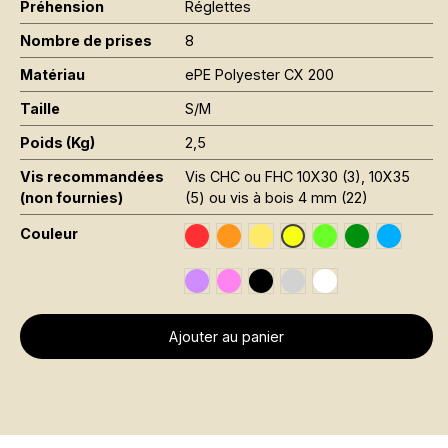
Préhension
Réglettes
Nombre de prises
8
Matériau
ePE Polyester CX 200
Taille
S/M
Poids (Kg)
2,5
Vis recommandées
Vis CHC ou FHC 10X30 (3), 10X35
(non fournies)
(5) ou vis à bois 4 mm (22)
Couleur
Traffic Red RAL 3020
Orange Fluo RAL 2005
Jaune Pantone 116C
Vert Fluo Pantone
Leaf Green R
Sky Blue
Jaune Fluo RAL 1026
Signal Violet RAL 4008
Rose Fluo Pantone 806C
Black RAL 9005
Gris RAL 7001
Traffic White RAL 
Ajouter au panier