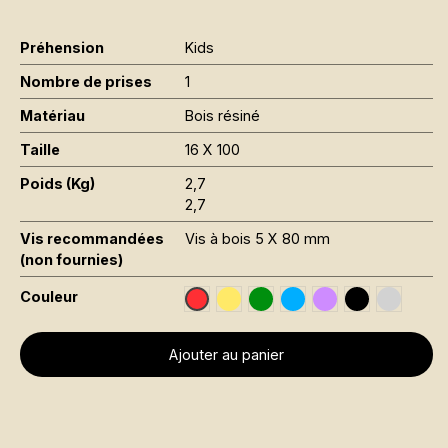
Préhension
Kids
Nombre de prises
1
Matériau
Bois résiné
Taille
16 X 100
Poids (Kg)
2,7
2,7
Vis recommandées
Vis à bois 5 X 80 mm
(non fournies)
Couleur
Jaune Pantone 116C
Leaf Green RAL 6002
Sky Blue RAL 5015
Signal Violet RAL
Black RAL 90
Gris RAL
Traffic Red RAL 3020
Ajouter au panier