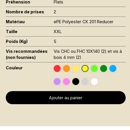
Préhension
Plats
Nombre de prises
2
Matériau
ePE Polyester CX 201 Reducer
Taille
XXL
Poids (Kg)
5
Vis recommandées
Vis CHC ou FHC 10X140 (2) et vis à
(non fournies)
bois 4 mm (2)
Couleur
Traffic Red RAL 3020
Orange Fluo RAL 2005
Jaune Pantone 116C
Vert Fluo Pantone
Leaf Green R
Sky Blue
Jaune Fluo RAL 1026
Signal Violet RAL 4008
Rose Fluo Pantone 806C
Black RAL 9005
Gris RAL 7001
Traffic White RAL 
Ajouter au panier