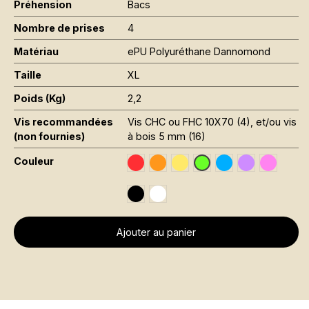
Préhension
Bacs
Nombre de prises
4
Matériau
ePU Polyuréthane Dannomond
Taille
XL
Poids (Kg)
2,2
Vis recommandées
Vis CHC ou FHC 10X70 (4), et/ou vis
(non fournies)
à bois 5 mm (16)
Couleur
Traffic Red RAL 3020
Orange Fluo RAL 2005
Jaune Pantone 116C
Sky Blue RAL 501
Signal Violet
Rose Fl
Vert Fluo Pantone 802
Black RAL 9005
Traffic White RAL 9016
Ajouter au panier