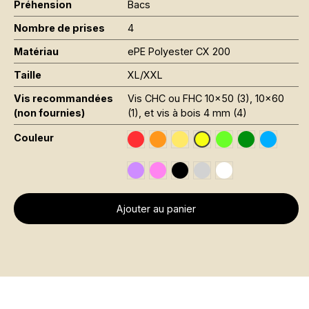
Préhension
Bacs
Nombre de prises
4
Matériau
ePE Polyester CX 200
Taille
XL/XXL
Vis recommandées
Vis CHC ou FHC 10x50 (3), 10x60
(non fournies)
(1), et vis à bois 4 mm (4)
Couleur
Traffic Red RAL 3020
Orange Fluo RAL 2005
Jaune Pantone 116C
Vert Fluo Pantone
Leaf Green R
Sky Blue
Jaune Fluo RAL 1026
Signal Violet RAL 4008
Rose Fluo Pantone 806C
Black RAL 9005
Gris RAL 7001
Traffic White RAL 
Ajouter au panier