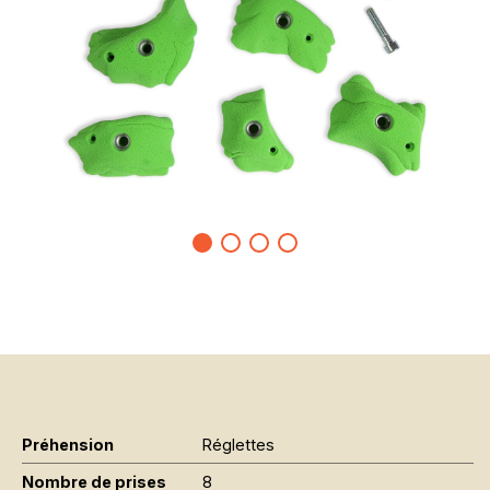
Préhension
Réglettes
Nombre de prises
8