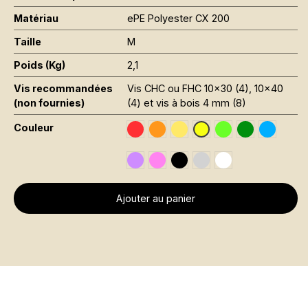
Matériau
ePE Polyester CX 200
Taille
M
Poids (Kg)
2,1
Vis recommandées
Vis CHC ou FHC 10x30 (4), 10x40
(non fournies)
(4) et vis à bois 4 mm (8)
Couleur
Traffic Red RAL 3020
Orange Fluo RAL 2005
Jaune Pantone 116C
Vert Fluo Pantone
Leaf Green R
Sky Blue
Jaune Fluo RAL 1026
Signal Violet RAL 4008
Rose Fluo Pantone 806C
Black RAL 9005
Gris RAL 7001
Traffic White RAL 
Ajouter au panier