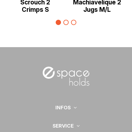
Scrouch 2
Machiavelique 2
Crimps S
Jugs M/L
INFOS
SERVICE