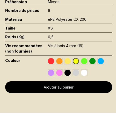
Préhension
Micros
Nombre de prises
8
Matériau
ePE Polyester CX 200
Taille
XS
Poids (Kg)
0,5
Vis recommandées
Vis à bois 4 mm (16)
(non fournies)
Couleur
Traffic Red RAL 3020
Orange Fluo RAL 2005
Jaune Pantone 116C
Vert Fluo Pantone
Leaf Green R
Sky Blue
Jaune Fluo RAL 1026
Signal Violet RAL 4008
Rose Fluo Pantone 806C
Black RAL 9005
Gris RAL 7001
Traffic White RAL 
Ajouter au panier