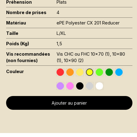
Préhension
Plats
Nombre de prises
4
Matériau
ePE Polyester CX 201 Reducer
Taille
L/XL
Poids (Kg)
1,5
Vis recommandées
Vis CHC ou FHC 10x70 (1), 10x80
(non fournies)
(1), 10x90 (2)
Couleur
Traffic Red RAL 3020
Orange Fluo RAL 2005
Jaune Pantone 116C
Vert Fluo Pantone
Leaf Green R
Sky Blue
Jaune Fluo RAL 1026
Signal Violet RAL 4008
Rose Fluo Pantone 806C
Black RAL 9005
Gris RAL 7001
Traffic White RAL 
Ajouter au panier