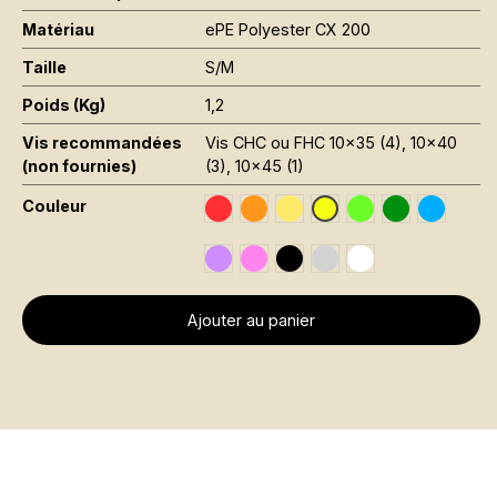
Matériau
ePE Polyester CX 200
Taille
S/M
Poids (Kg)
1,2
Vis recommandées
Vis CHC ou FHC 10x35 (4), 10x40
(non fournies)
(3), 10x45 (1)
Couleur
Traffic Red RAL 3020
Orange Fluo RAL 2005
Jaune Pantone 116C
Vert Fluo Pantone
Leaf Green R
Sky Blue
Jaune Fluo RAL 1026
Signal Violet RAL 4008
Rose Fluo Pantone 806C
Black RAL 9005
Gris RAL 7001
Traffic White RAL 
Ajouter au panier