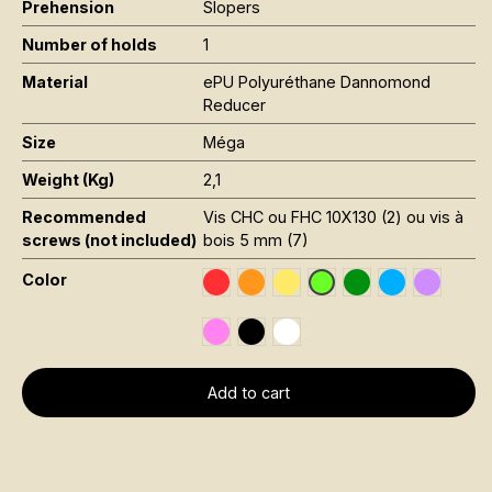
Prehension
Slopers
Number of holds
1
Material
ePU Polyuréthane Dannomond
Reducer
Size
Méga
Weight (Kg)
2,1
Recommended
Vis CHC ou FHC 10X130 (2) ou vis à
screws (not included)
bois 5 mm (7)
Color
Rouge RAL 3020
Orange Fluo RAL 2005
Jaune Pantone 116C
Vert Foncé RAL 6
Bleu RAL 501
Violet R
Vert Fluo Pantone 802
Rose Fluo 806C
Noir RAL 9005
Blanc RAL 9016
Add to cart