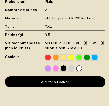
Préhension
Plats
Nombre de prises
2
Matériau
ePE Polyester CX 201 Reducer
Taille
XXL
Poids (Kg)
3,5
Vis recommandées
Vis CHC ou FHC 10x80 (1), 10x90 (1)
(non fournies)
ou vis à bois 5 mm (8)
Couleur
Traffic Red RAL 3020
Orange Fluo RAL 2005
Jaune Pantone 116C
Jaune Fluo RAL 1026
Vert Fluo Pantone
Leaf Green R
Sky Blue
Signal Violet RAL 4008
Rose Fluo Pantone 806C
Black RAL 9005
Gris RAL 7001
Traffic White RAL 
Ajouter au panier